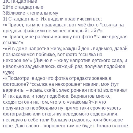
1)Стандартные
2)Не стандартные
3)Близкие к гениальному
1) Стандартные. Их видели практически все:
•«Привет, ты мне нравишься, вот моё фото *ссылка на
вредные файл или не менее вредный сайт*»
•«Привет, мне разбили машину вот фото *та же вредная
ссылка*»
•«Я в доме напротив живу, каждый день видимся, давай
познакомимся поближе, вот фото *ссылка на
нехорошее*» (Лично я – живу напротив детского сада, и
невольно задумываюсь каждый раз, получая подобное
чудо)
•«Посмотри, видно что фотка отредактирована в
фотошопе? *ссылка на нехорошее* извини, моя (тут
варианты – аська, скайп, электронная почта) взломана»
И так далее, и тому подобное. Вариантов много,
сходятся они на том, что это «знакомый» и что
получателю необходимо ну прямо таки срочно узреть
фотографию или открытку неведомого содержания,
несущую в себе толи большую радость, толи большое
горе. Даю слово – хорошего там не будет. Только плохое.