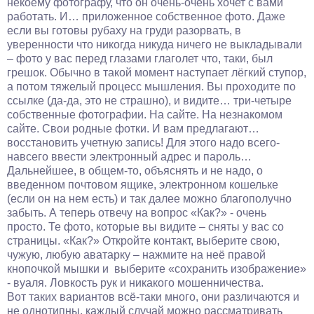
некоему фотографу, что он очень-очень хочет с вами
работать. И… приложенное собственное фото. Даже
если вы готовы рубаху на груди разорвать, в
уверенности что никогда никуда ничего не выкладывали
– фото у вас перед глазами глаголет что, таки, был
грешок. Обычно в такой момент наступает лёгкий ступор,
а потом тяжелый процесс мышления. Вы проходите по
ссылке (да-да, это не страшно), и видите… три-четыре
собственные фотографии. На сайте. На незнакомом
сайте. Свои родные фотки. И вам предлагают…
восстановить учетную запись! Для этого надо всего-
навсего ввести электронный адрес и пароль…
Дальнейшее, в общем-то, объяснять и не надо, о
введенном почтовом ящике, электронном кошельке
(если он на нем есть) и так далее можно благополучно
забыть. А теперь отвечу на вопрос «Как?» - очень
просто. Те фото, которые вы видите – сняты у вас со
страницы. «Как?» Откройте контакт, выберите свою,
чужую, любую аватарку – нажмите на неё правой
кнопочкой мышки и выберите «сохранить изображение»
- вуаля. Ловкость рук и никакого мошенничества.
Вот таких вариантов всё-таки много, они различаются и
не однотипны, каждый случай можно рассматривать