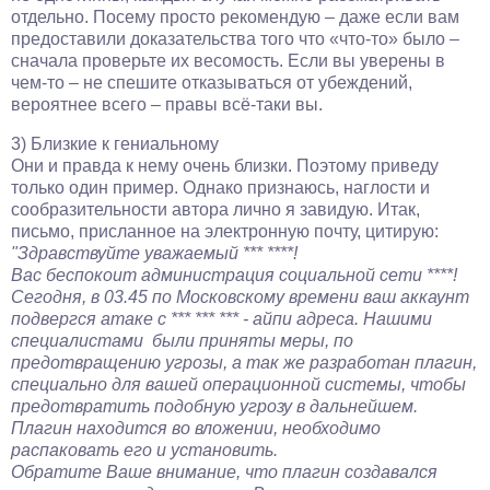
отдельно. Посему просто рекомендую – даже если вам
предоставили доказательства того что «что-то» было –
сначала проверьте их весомость. Если вы уверены в
чем-то – не спешите отказываться от убеждений,
вероятнее всего – правы всё-таки вы.
3) Близкие к гениальному
Они и правда к нему очень близки. Поэтому приведу
только один пример. Однако признаюсь, наглости и
сообразительности автора лично я завидую. Итак,
письмо, присланное на электронную почту, цитирую:
"Здравствуйте уважаемый *** ****!
Вас беспокоит администрация социальной сети ****!
Сегодня, в 03.45 по Московскому времени ваш аккаунт
подвергся атаке с *** *** *** - айпи адреса. Нашими
специалистами были приняты меры, по
предотвращению угрозы, а так же разработан плагин,
специально для вашей операционной системы, чтобы
предотвратить подобную угрозу в дальнейшем.
Плагин находится во вложении, необходимо
распаковать его и установить.
Обратите Ваше внимание, что плагин создавался