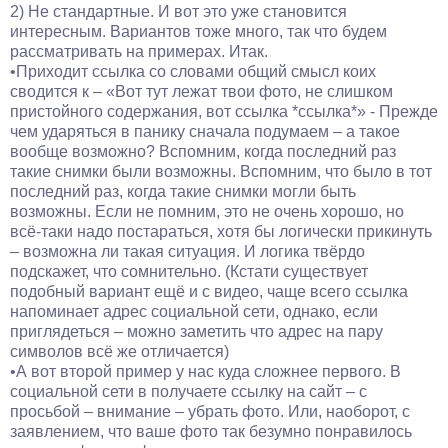
2) Не стандартные. И вот это уже становится
интересным. Вариантов тоже много, так что будем
рассматривать на примерах. Итак.
•Приходит ссылка со словами общий смысл коих
сводится к – «Вот тут лежат твои фото, не слишком
пристойного содержания, вот ссылка *ссылка*» - Прежде
чем ударяться в панику сначала подумаем – а такое
вообще возможно? Вспомним, когда последний раз
такие снимки были возможны. Вспомним, что было в тот
последний раз, когда такие снимки могли быть
возможны. Если не помним, это не очень хорошо, но
всё-таки надо постараться, хотя бы логически прикинуть
– возможна ли такая ситуация. И логика твёрдо
подскажет, что сомнительно. (Кстати существует
подобный вариант ещё и с видео, чаще всего ссылка
напоминает адрес социальной сети, однако, если
приглядеться – можно заметить что адрес на пару
символов всё же отличается)
•А вот второй пример у нас куда сложнее первого. В
социальной сети в получаете ссылку на сайт – с
просьбой – внимание – убрать фото. Или, наоборот, с
заявлением, что ваше фото так безумно понравилось