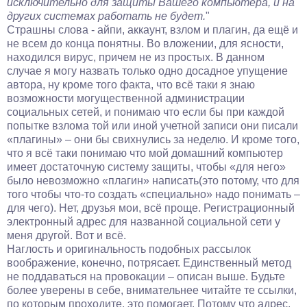
исключительно для защиты Вашего компьютера, и на
других системах работать не будет.
"
Страшны слова - айпи, аккаунт, взлом и плагин, да ещё и
не всем до конца понятны. Во вложении, для ясности,
находился вирус, причем не из простых. В данном
случае я могу назвать только одно досадное упущение
автора, ну кроме того факта, что всё таки я знаю
возможности могущественной администрации
социальных сетей, и понимаю что если бы при каждой
попытке взлома той или иной учетной записи они писали
«плагины» – они бы свихнулись за неделю. И кроме того,
что я всё таки понимаю что мой домашний компьютер
имеет достаточную систему защиты, чтобы «для него»
было невозможно «плагин» написать(это потому, что для
того чтобы что-то создать «специально» надо понимать –
для чего). Нет, друзья мои, всё проще. Регистрационный
электронный адрес для названной социальной сети у
меня другой. Вот и всё.
Наглость и оригинальность подобных рассылок
воображение, конечно, потрясает. Единственный метод
не поддаваться на провокации – описан выше. Будьте
более уверены в себе, внимательнее читайте те ссылки,
по которым проходите, это помогает. Потому что адрес,