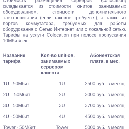
Стоимость размещения серверов (collocation)
складывается из стоимости юнитов, занимаемых
оборудованием, стоимости дополнительного
электропитания (если таковое требуется), а также из
портов коммутатора, требуемых для работы
оборудования с Сетью Интернет или с локальной сетью.
Тарифы на услуги Colocation при полосе пропускания
10Мбит/сек.
Название
Кол-во unit-ов,
Абонентская
тарифа
занимаемых
плата, в мес.
сервером
клиента
1U - 50Мбит
1U
2500 руб. в месяц
2U - 50Мбит
2U
3000 руб. в месяц
3U - 50Мбит
3U
3700 руб. в месяц
4U - 50Мбит
4U
4500 руб. в месяц
Tower - 50Мбит
Tower
5000 руб. в месяц