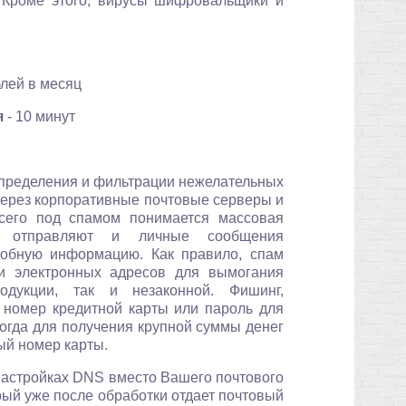
. Кроме этого, вирусы шифровальщики и
блей в месяц
я
- 10 минут
определения и фильтрации нежелательных
через корпоративные почтовые серверы и
сего под спамом понимается массовая
и отправляют и личные сообщения
добную информацию. Как правило, спам
ки электронных адресов для вымогания
одукции, так и незаконной. Фишинг,
 номер кредитной карты или пароль для
когда для получения крупной суммы денег
ый номер карты.
настройках DNS вместо Вашего почтового
й уже после обработки отдает почтовый