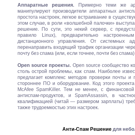
Аппаратные решения.
Примерно теми же аргу
манипулируют производители аппаратных антисп
простота настроек, легкое встраивание в существ
этом случае, в роли «волшебной палочки» выступа
решение. По сути, это некий сервер, с предус
правило Linux), предварительно настроенн
дистанционного управления. От системных а
перенаправить входящий трафик организации через
почту без спама (или, если точнее, почти без спама)
Open source проекты.
Open source сообщество ко
столь острой проблемы, как спам. Наиболее изве
предлагает комплекс методов проверки почты и г
стороннее ПО и оборудование. Код этого проекта
McAfee SpamKiller. Тем не менее, с финансовой
антиспам-продуктов, и SpamAssassin, в частн
квалификацией (читай — размером зарплаты) треб
также трудоемкостью этих настроек.
Анти-Спам Решение
для небо