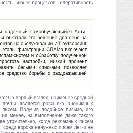
ость бизнес-процессов, оперативность
 и надежный самообучающийся Анти-
Мы обкатали это решение для себя на
ентов на обслуживании ИТ-аутсорсинг
ые этапы фильтрации СПАМа включают
испам-систем и обработку полученной
ростота настройки, низкий процент
авить белыми списками позволяет
ное средство борьбы с раздражающей
ма? На первый взгляд, наименее вредной
й почты является рассылка анонимных
х писем. Получив подобное письмо, его
м не менее, на выполнение даже такого
ее утомительно, когда рекламных писем
, среди вороха ненужных писем легко не