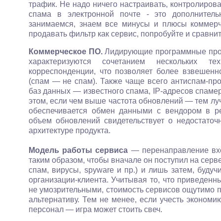
трафик. Не надо ничего настраивать, контролирова
спама в электронной почте - это дополнител
занимаемся, знаем все минусы и плюсы коммерч
продавать фильтр как сервис, попробуйте и сравнит
Коммерческое ПО.
Лидирующие программные проду
характеризуются сочетанием нескольких те
корреспонденции, что позволяет более взвешенн
(спам — не спам). Также чаще всего антиспам-пр
баз данных — известного спама, IP-адресов спамер
этом, если чем выше частота обновлений — тем луч
обеспечивается обмен данными с вендором в р
объем обновлений свидетельствует о недостаточ
архитектуре продукта.
Модель работы сервиса
— перенаправление вхо
таким образом, чтобы вначале он поступил на серв
спам, вирусы, spyware и пр.) и лишь затем, буду
организации-клиента. Учитывая то, что приведен
не умозрительными, стоимость сервисов ощутимо 
альтернативу. Тем не менее, если учесть экономи
персонал — игра может стоить свеч.