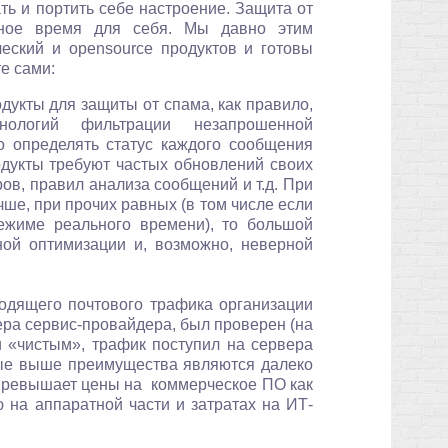
ть и портить себе настроение. Защита от
ьное время для себя. Мы давно этим
еский и opensource продуктов и готовы
е сами:
кты для защиты от спама, как правило,
хнологий фильтрации незапрошенной
о определять статус каждого сообщения
одукты требуют частых обновлений своих
ов, правил анализа сообщений и т.д. При
ше, при прочих равных (в том числе если
ежиме реального времени), то большой
ной оптимизации и, возможно, неверной
дящего почтового трафика организации
ера сервис-провайдера, был проверен (на
чи «чистым», трафик поступил на сервера
ные выше преимущества являются далеко
превышает цены на коммерческое ПО как
ю на аппаратной части и затратах на ИТ-