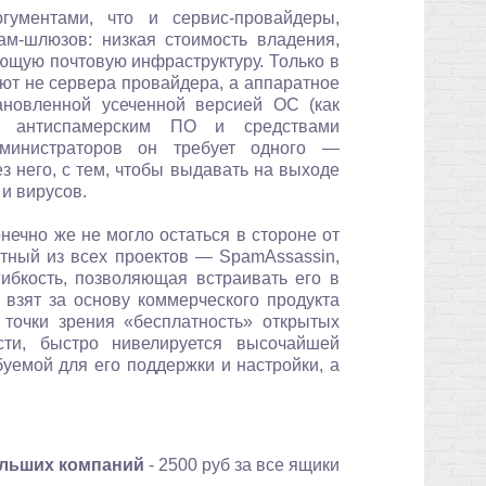
ментами, что и сервис-провайдеры,
ам-шлюзов: низкая стоимость владения,
ующую почтовую инфраструктуру. Только в
ют не сервера провайдера, а аппаратное
тановленной усеченной версией ОС (как
ым антиспамерским ПО и средствами
дминистраторов он требует одного —
 него, с тем, чтобы выдавать на выходе
 и вирусов.
нечно же не могло остаться в стороне от
стный из всех проектов — SpamAssassin,
ибкость, позволяющая встраивать его в
 взят за основу коммерческого продукта
 точки зрения «бесплатность» открытых
ости, быстро нивелируется высочайшей
уемой для его поддержки и настройки, а
льших компаний
- 2500 руб за все ящики