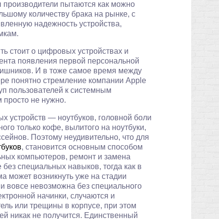
ны производители пытаются как можно
льшому количеству брака на рынке, с
аявленную надежность устройства,
мкам.
ить стоит о цифровых устройствах и
омента появления первой персональной
ишников. И в тоже самое время между
ере понятно стремление компании Apple
туп пользователей к системным
м просто не нужно.
х устройств — ноутбуков, головной боли
го только кофе, вылитого на ноутбуки,
ссейнов. Поэтому неудивительно, что для
тбуков
, становится основным способом
льных компьютеров, ремонт и замена
ез специальных навыков, тогда как в
а может возникнуть уже на стадии
 и вовсе невозможна без специального
ктронной начинки, случаются и
ель или трещины в корпусе, при этом
ей никак не получится. Единственный