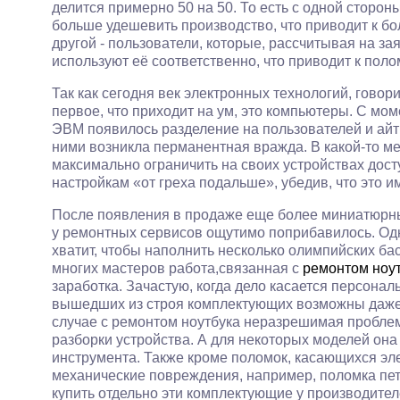
делится примерно 50 на 50. То есть с одной сторо
больше удешевить производство, что приводит к бо
другой - пользователи, которые, рассчитывая на з
используют её соответственно, что приводит к поло
Так как сегодня век электронных технологий, говор
первое, что приходит на ум, это компьютеры. С м
ЭВМ появилось разделение на пользователей и айт
ними возникла перманентная вражда. В какой-то м
максимально ограничить на своих устройствах дос
настройкам «от греха подальше», убедив, что это и
После появления в продаже еще более миниатюрны
у ремонтных сервисов ощутимо поприбавилось. Одно
хватит, чтобы наполнить несколько олимпийских ба
многих мастеров работа,связанная с
ремонтом ноу
заработка. Зачастую, когда дело касается персона
вышедших из строя комплектующих возможны даже б
случае с ремонтом ноутбука неразрешимая проблем
разборки устройства. А для некоторых моделей она
инструмента. Также кроме поломок, касающихся эле
механические повреждения, например, поломка пет
купить отдельно эти комплектующие у производител