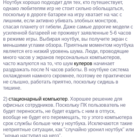
Ноутбук хорошо подходит для тех, кто путешествует,
однако любителям игр не стоит сильно обольщаться,
поскольку в дороге батареи на игру хватает на час с
лишним, если активно убивать злобных монстров,
спасая планету от гибели. Даже самые дорогие модели с
усиленной батареей не проживут заявленные 5-6 часов
в режиме игры. Выбирая ноутбук, вы получите экран с
меньшими углами обзора. Приятным моментом ноутбука
является его низкий уровень шума. Люди, проводящие
много часов у экранов персональных компьютеров,
часто жалуются на то, что шум
кулеров
начинает
раздражать после N часов работы. В ноутбуке система
охлаждения намного скромнее, поэтому ее практически
не слышно, работать приятно, поскольку сидишь в
тишине.
2)
стационарный компьютер
. Хорошее решение для
офисных сотрудников. Поскольку ПК пользователь не
будет переносить, не будет ездить с ним в отпуск,
вообще не будет его перемещать, то у этого компьютера
срок службы больше чем у ноутбука. Исключаются такие
неприятные ситуации, как "случайно уронил ноутбук" или
"ночью наступил на него".