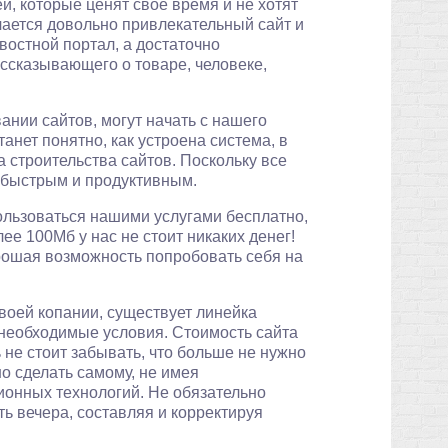
й, которые ценят свое время и не хотят
учается довольно привлекательный сайт и
овостной портал, а достаточно
ссказывающего о товаре, человеке,
нии сайтов, могут начать с нашего
танет понятно, как устроена система, в
 строительства сайтов. Поскольку все
 быстрым и продуктивным.
пользоваться нашими услугами бесплатно,
ее 100Мб у нас не стоит никаких денег!
рошая возможность попробовать себя на
своей копании, существует линейка
необходимые условия. Стоимость сайта
ь не стоит забывать, что больше не нужно
но сделать самому, не имея
онных технологий. Не обязательно
ь вечера, составляя и корректируя