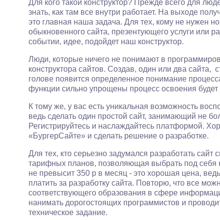
Для кого такой конструктор? Прежде всего для люде
знать, как там все внутри работает. На выходе пол
это главная наша задача. Для тех, кому не нужен н
обыкновенного сайта, презентующего услуги или ра
событии, идее, подойдет наш конструктор.
Люди, которые ничего не понимают в программирова
конструктора сайтов. Создав, один или два сайта, с
голове появится определенное понимание процесса
функции сильно упрощены процесс освоения будет
К тому же, у вас есть уникальная возможность вос
ведь сделать один простой сайт, занимающий не бол
Регистрируйтесь и наслаждайтесь платформой. Хо
«БургерСайте» и сделать решение о разработке.
Для тех, кто серьезно задумался разработать сайт 
тарифных планов, позволяющая выбрать под себя 
не превысит 350 р в месяц - это хорошая цена, вед
платить за разработку сайта. Повторю, что все мож
соответствующего образования в сфере информаци
нанимать дорогостоящих программистов и проводит
техническое задание.