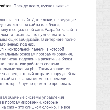
сайтов
. Прежде всего, нужно начать с
еловека есть сайт. Даже люди, не ведущие
ко имеют свои сайты или блоги,
ицу в социальной сети. Разработка сайта
ем-то таким, за что нужно платить
тывающих веб-дизайн. В интернете полно
аточенных под них.
п к контрольной панели, в которой
нимальным основам программирования.
же написан, поделен на различные блоки
ю – знать, как работает система,
мальные знания php. Такими знаниями
 человек, который потратил пару дней на
го сайта не занимает много времени.
тент, который нужно грамотно преподать
ивая обычные системы управления
я в программировании, которые
 на cms – это слишком сложно. Не все