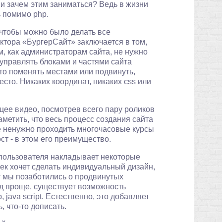
а и зачем этим заниматься? Ведь в жизни
ь помимо php.
 чтобы можно было делать все
ктора «БургерСайт» заключается в том,
м, как администраторам сайта, не нужно
о управлять блоками и частями сайта
то поменять местами или подвинуть,
сто. Никаких координат, никаких css или
ющее видео, посмотрев всего пару роликов
аметить, что весь процесс создания сайта
е ненужно проходить многочасовые курсы
ст - в этом его преимущество.
 пользователя накладывает некоторые
ек хочет сделать индивидуальный дизайн,
ут мы позаботились о продвинутых
код проще, существует возможность
 java script. Естественно, это добавляет
 что-то дописать.