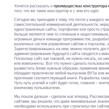
Хочется рассказать о
преимуществах конструктора 
того, что же такое конструктор и с чем его едят.
Сегодня мы приходим к тому, что почти у каждого ч
самостоятельной коммерческой деятельности, неред
одностраничные сайты, портфолио или просто стран
больше является чем-то сложным и недостижимым, ч
огромные деньги команде программистов, разраба
различных систем управления сайтом и порталов, з
Зарегистрировавшись на нем, можно получить досту
администрирование будущего сайта сводится к ми
Поскольку сайт, как таковой, не нужно писать, он у
или компоненты. Все что нужно сделать пользовател
разместить блоки нужным образом, применив мини
обладает практически любой выпускник ВУЗа или же
прочтение соответствующей книги. Разработка тако
Чуть-чуть усилий и сайт будет готов, главное – кон
конечному пользователю.
Мы пошли дальше - сделали шаг вперед. Рассматр
сайтами, мы решили, что даже минимальные знани
необходимо использовать при строительстве сайтов