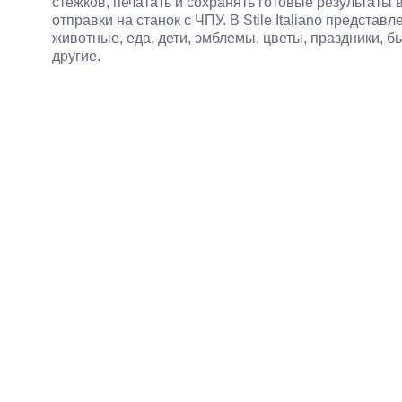
стежков, печатать и сохранять готовые результат
отправки на станок с ЧПУ. В Stile Italiano представ
животные, еда, дети, эмблемы, цветы, праздники, бы
другие.