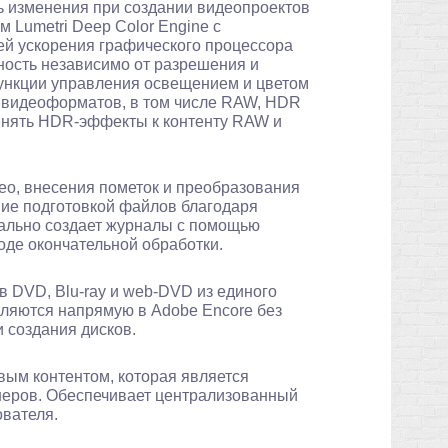
 изменения при создании видеопроектов
 Lumetri Deep Color Engine с
й ускорения графического процессора
ость независимо от разрешения и
ункции управления освещением и цветом
 видеоформатов, в том числе RAW, HDR
енять HDR-эффекты к контенту RAW и
о, внесения пометок и преобразования
ие подготовкой файлов благодаря
ально создает журналы с помощью
оде окончательной обработки.
в DVD, Blu-ray и web-DVD из единого
вляются напрямую в Adobe Encore без
 создания дисков.
ым контентом, которая является
еров. Обеспечивает централизованный
ователя.