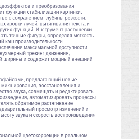
идеоэффектов и преобразования
т функции стабилизации картинки,
ве с сохранением глубины резкости,
ссировки лучей, вытягивания текста и
других функций. Инструмент растушевки
ать точные фигуры, определяя мягкость
ый кэш производительности
еспечения максимальной доступности
вухмерный трекинг движения,
й ширины и содержит мощный внешний
иофайлами, предлагающий новые
 микширования, восстановления и
ство звука, совмещать и редактировать
произведения, автоматизировать процессы
твлять обратимое растягивание
едварительный просмотр изменений и
высоту звука и скорость воспроизведения
ональной цветокоррекции в реальном