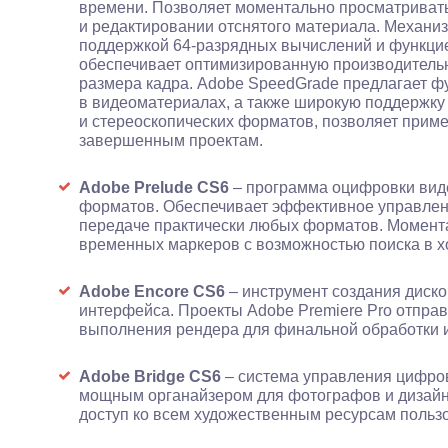
времени. Позволяет моментально просматривать
и редактировании отснятого материала. Механизм
поддержкой 64-разрядных вычислений и функцие
обеспечивает оптимизированную производительн
размера кадра. Adobe SpeedGrade предлагает ф
в видеоматериалах, а также широкую поддержку
и стереоскопических форматов, позволяет прим
завершенным проектам.
Adobe Prelude CS6
– программа оцифровки виде
форматов. Обеспечивает эффективное управлен
передаче практически любых форматов. Момент
временных маркеров с возможностью поиска в х
Adobe Encore CS6
– инструмент создания диско
интерфейса. Проекты Adobe Premiere Pro отпра
выполнения рендера для финальной обработки и
Adobe Bridge CS6
– система управления цифров
мощным органайзером для фотографов и дизайн
доступ ко всем художественным ресурсам польз