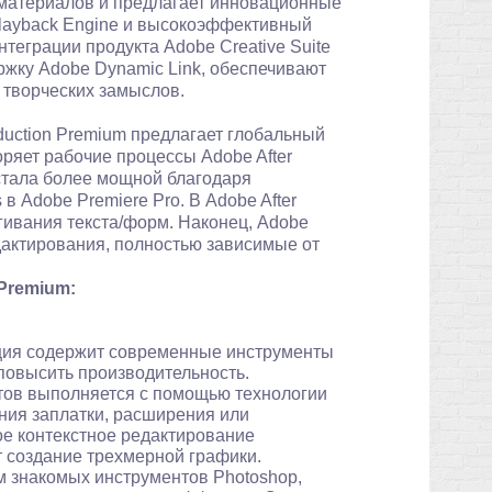
 материалов и предлагает инновационные
Playback Engine и высокоэффективный
теграции продукта Adobe Creative Suite
ржку Adobe Dynamic Link, обеспечивают
 творческих замыслов.
oduction Premium предлагает глобальный
ряет рабочие процессы Adobe After
 стала более мощной благодаря
 Adobe Premiere Pro. В Adobe After
гивания текста/форм. Наконец, Adobe
дактирования, полностью зависимые от
 Premium:
ция содержит современные инструменты
повысить производительность.
тов выполняется с помощью технологии
ния заплатки, расширения или
е контекстное редактирование
 создание трехмерной графики.
 знакомых инструментов Photoshop,