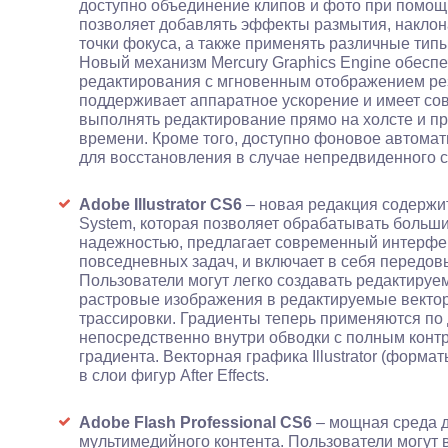
доступно объединение клипов и фото при помощ
позволяет добавлять эффекты размытия, наклона
точки фокуса, а также применять различные тип
Новый механизм Mercury Graphics Engine обеспе
редактирования с мгновенным отображением ре
поддерживает аппаратное ускорение и имеет с
выполнять редактирование прямо на холсте и п
времени. Кроме того, доступно фоновое автома
для восстановления в случае непредвиденного с
Adobe Illustrator CS6
– новая редакция содержит
System, которая позволяет обрабатывать больш
надежностью, предлагает современный интерф
повседневных задач, и включает в себя передов
Пользователи могут легко создавать редактируе
растровые изображения в редактируемые векто
трассировки. Градиенты теперь применяются по
непосредственно внутри обводки с полным конт
градиента. Векторная графика Illustrator (форм
в слои фигур After Effects.
Adobe Flash Professional CS6
– мощная среда д
мультимедийного контента. Пользователи могут