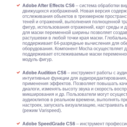
Adobe After Effects CS6
– система обработки в
движущихся изображений. Новая версия содержи
отслеживания объектов в трехмерном пространст
теней и отражений, выполнения полноценной тра
фигур, использования отражений, карт среды и 
для маски переменной ширины позволяет создав
растушевки в любой точки края маски. Глобальн
поддерживает 64-разрядные вычисления для об
оборудования. Компонент Mocha осуществляет д
поддерживает отслеживаемые маски переменно
модуль фигур.
Adobe Audition CS6
– инструмент работы с ауд
интуитивные функции для аудиоредактирования,
применения эффектов. Позволяет повышать каче
диалоги, изменять высоту звука и скорость вос
микширования и др. Пользователи могут осущес
аудиоклипов в реальном времени, выполнять пр
настроек, запускать визуализацию, настраивать 
(режим Varispeed).
Adobe SpeedGrade CS6
– инструмент професси