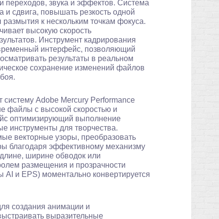
и переходов, звука и эффектов. Система
 и сдвига, повышать резкость одной
ы размытия к нескольким точкам фокуса.
чивает высокую скорость
зультатов. Инструмент кадрирования
овременный интерфейс, позволяющий
росматривать результаты в реальном
тическое сохранение изменений файлов
боя.
 систему Adobe Mercury Performance
ие файлы с высокой скоростью и
ейс оптимизирующий выполнение
ые инструменты для творчества.
мые векторные узоры, преобразовать
ры благодаря эффективному механизму
 длине, ширине обводок или
ролем размещения и прозрачности
аты AI и EPS) моментально конвертируется
ля создания анимации и
 выстраивать выразительные