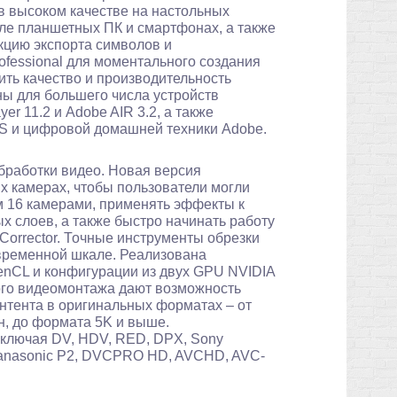
в высоком качестве на настольных
сле планшетных ПК и смартфонах, а также
кцию экспорта символов и
ofessional для моментального создания
ть качество и производительность
ы для большего числа устройств
r 11.2 и Adobe AIR 3.2, а также
OS и цифровой домашней техники Adobe.
бработки видео. Новая версия
х камерах, чтобы пользователи могли
м 16 камерами, применять эффекты к
 слоев, а также быстро начинать работу
Corrector. Точные инструменты обрезки
временной шкале. Реализована
enCL и конфигурации из двух GPU NVIDIA
ого видеомонтажа дают возможность
нтента в оригинальных форматах – от
, до формата 5K и выше.
ключая DV, HDV, RED, DPX, Sony
nasonic P2, DVCPRO HD, AVCHD, AVC-