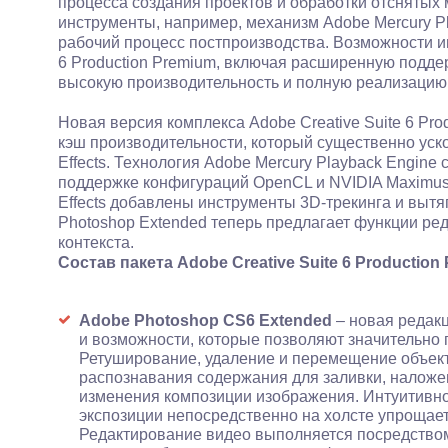
процесса создания проектов и обработки отснятых
инструменты, например, механизм Adobe Mercury 
рабочий процесс постпроизводства. Возможности ин
6 Production Premium, включая расширенную подде
высокую производительность и полную реализацию
Новая версия комплекса Adobe Creative Suite 6 Pr
кэш производительности, который существенно уско
Effects. Технология Adobe Mercury Playback Engine
поддержке конфигураций OpenCL и NVIDIA Maximus в
Effects добавлены инструменты 3D-трекинга и вытя
Photoshop Extended теперь предлагает функции ре
контекста.
Состав пакета Adobe Creative Suite 6 Production
Adobe Photoshop CS6 Extended
– новая редак
и возможности, которые позволяют значительно 
Ретуширование, удаление и перемещение объек
распознавания содержания для заливки, наложе
изменения композиции изображения. Интуитивно
экспозиции непосредственно на холсте упрощает
Редактирование видео выполняется посредством