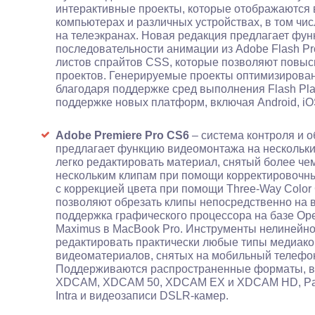
интерактивные проекты, которые отображаются 
компьютерах и различных устройствах, в том чи
на телеэкранах. Новая редакция предлагает фун
последовательности анимации из Adobe Flash Pr
листов спрайтов CSS, которые позволяют повыси
проектов. Генерируемые проекты оптимизирован
благодаря поддержке сред выполнения Flash Playe
поддержке новых платформ, включая Android, i
Adobe Premiere Pro CS6
– система контроля и о
предлагает функцию видеомонтажа на нескольки
легко редактировать материал, снятый более че
нескольким клипам при помощи корректировочных
с коррекцией цвета при помощи Three-Way Color 
позволяют обрезать клипы непосредственно на 
поддержка графического процессора на базе Op
Maximus в MacBook Pro. Инструменты нелинейн
редактировать практически любые типы медиако
видеоматериалов, снятых на мобильный телефон
Поддерживаются распространенные форматы, в
XDCAM, XDCAM 50, XDCAM EX и XDCAM HD, Pa
Intra и видеозаписи DSLR-камер.