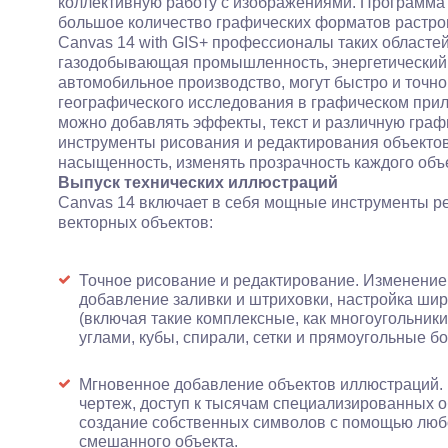
коллективную работу с изображениями. Программа 
большое количество графических форматов растро
Canvas 14 with GIS+ профессионалы таких областе
газодобывающая промышленность, энергетический 
автомобильное производство, могут быстро и точно
географического исследования в графическом прил
можно добавлять эффекты, текст и различную граф
инструменты рисования и редактирования объектов,
насыщенность, изменять прозрачность каждого объек
Выпуск технических иллюстраций
Canvas 14 включает в себя мощные инструменты р
векторных объектов:
Точное рисование и редактирование. Изменение
добавление заливки и штриховки, настройка шир
(включая такие комплексные, как многоугольник
углами, кубы, спирали, сетки и прямоугольные б
Мгновенное добавление объектов иллюстраций. 
чертеж, доступ к тысячам специализированных 
создание собственных символов с помощью любог
смешанного объекта.