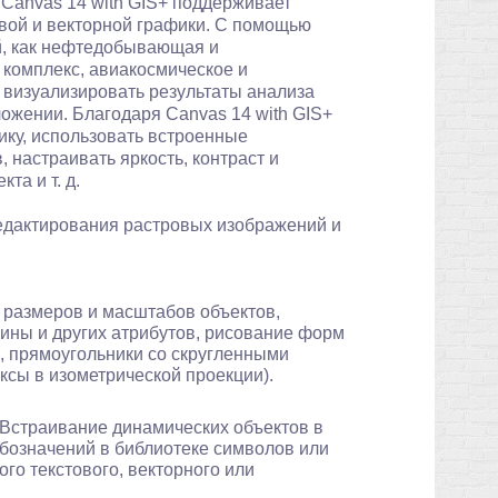
Canvas 14 with GIS+ поддерживает
вой и векторной графики. С помощью
й, как нефтедобывающая и
комплекс, авиакосмическое и
 визуализировать результаты анализа
ожении. Благодаря Canvas 14 with GIS+
ику, использовать встроенные
 настраивать яркость, контраст и
та и т. д.
едактирования растровых изображений и
 размеров и масштабов объектов,
ины и других атрибутов, рисование форм
и, прямоугольники со скругленными
оксы в изометрической проекции).
Встраивание динамических объектов в
обозначений в библиотеке символов или
о текстового, векторного или