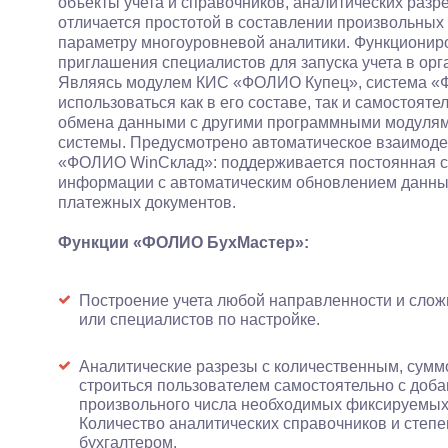
объекты учета и справочников, аналитических ра
отличается простотой в составлении произвольных 
параметру многоуровневой аналитики. Функциони
приглашения специалистов для запуска учета в орг
Являясь модулем КИС «ФОЛИО Купец», система 
использоваться как в его составе, так и самостоя
обмена данными с другими программными модуля
системы. Предусмотрено автоматическое взаимодей
«ФОЛИО WinСклад»: поддерживается постоянная св
информации с автоматическим обновлением данных
платежных документов.
Функции «ФОЛИО БухМастер»:
Построение учета любой направленности и слож
или специалистов по настройке.
Аналитические разрезы с количественным, сумм
строиться пользователем самостоятельно с доба
произвольного числа необходимых фиксируемых 
Количество аналитических справочников и степ
бухгалтером.