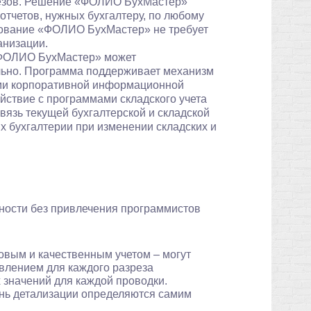
зрезов. Решение «ФОЛИО БухМастер»
отчетов, нужных бухгалтеру, по любому
рование «ФОЛИО БухМастер» не требует
анизации.
«ФОЛИО БухМастер» может
тельно. Программа поддерживает механизм
ми корпоративной информационной
ствие с программами складского учета
язь текущей бухгалтерской и складской
 бухгалтерии при изменении складских и
ности без привлечения программистов
овым и качественным учетом – могут
влением для каждого разреза
значений для каждой проводки.
ень детализации определяются самим