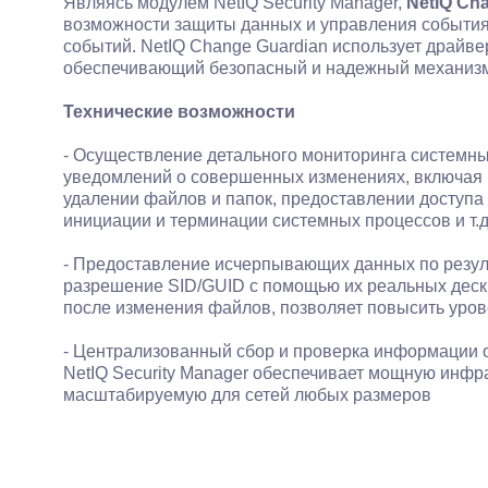
Являясь модулем NetIQ Security Manager,
NetIQ Ch
возможности защиты данных и управления события
событий. NetIQ Change Guardian использует драйв
обеспечивающий безопасный и надежный механизм
Технические возможности
- Осуществление детального мониторинга системн
уведомлений о совершенных изменениях, включая 
удалении файлов и папок, предоставлении доступа 
инициации и терминации системных процессов и т.д
- Предоставление исчерпывающих данных по резул
разрешение SID/GUID с помощью их реальных деск
после изменения файлов, позволяет повысить уро
- Централизованный сбор и проверка информации
NetIQ Security Manager обеспечивает мощную инфр
масштабируемую для сетей любых размеров