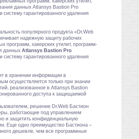
 рекламных программ, хакерских утилит,
ания данных Atlansys Bastion Pro
и систему гарантированного удаления
альность популярного продукта «Dr.Web
печивает надежную защиту рабочих
ых программ, хакерских утилит, программ-
ия данных
Atlansys Bastion Pro
и систему гарантированного удаления
оит в хранении информации в
рым осуществляется только при знании
й, реализованное в Atlansys Bastion
ионированного доступа к защищаемой
ользователем, решение Dr.Web Бастион
теры, работающие под управлением
., но и защитить конфиденциальную
и. Еще одно преимущество Бастиона –
много дешевле, чем все программные