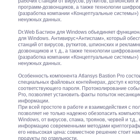
рабочих станций от вирусов, руткитов, шпионских и
программ-дозвонщиков, а также технологии шифров
(разработка компании «Концептуальные системы») 
ненужных данных.
Dr.Web Бастион для Windows объединяет функцион
для Windows. Антивирус+Антиспам», который обес
станций от вирусов, руткитов, шпионских и рекламн
дозвонщиков и т. д., а также технологии шифрован
(разработка компании «Концептуальные системы») 
ненужных данных.
Особенность компонента Atlansys Bastion Pro сост
специальных файловых контейнерах, доступ к кото
соответствующего пароля. Протоколирование событи
Pro, позволяет установить факты попыток несанкц
информации.
При всей простоте в работе и взаимодействия с п
позволяет не только надежно обезопасить компью
Windows, от вирусов, спама, троянов, червей и т.д
информацию современными методами криптографи
его невысокая цена: совместное решение стоит на
продукты по отдельности.