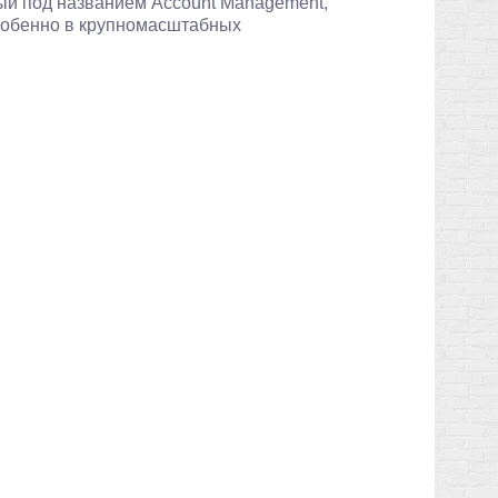
ный под названием Account Management,
собенно в крупномасштабных