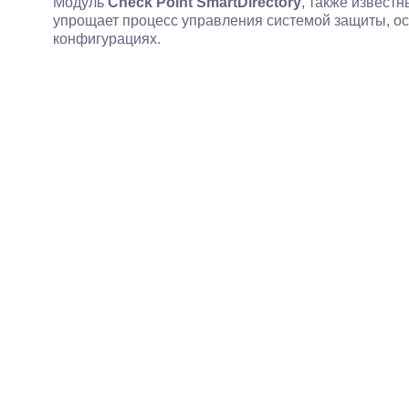
Модуль
Check Point SmartDirectory
, также извест
упрощает процесс управления системой защиты, о
конфигурациях.