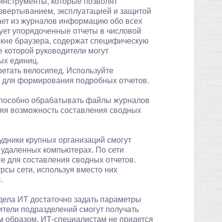
 инструменты, которые позволят
звертыванием, эксплуатацией и защитой
вает из журналов информацию обо всех
рует упорядоченные отчеты в числовой
окне браузера, содержат специфическую
 которой руководители могут
ых единиц.
бретать велосипед. Используйте
D для формирования подробных отчетов.
способно обрабатывать файлы журналов
ляя возможность составления сводных
дники крупных организаций смогут
 удаленных компьютерах. По сети
е для составления сводных отчетов.
рсы сети, используя вместо них
.
тдела ИТ достаточно задать параметры
дители подразделений смогут получать
 образом, ИТ-специалистам не придется