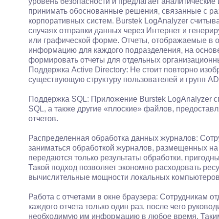
уровень безопасности и предлагает аналитические
принимать обоснованные решения, связанные с ра
корпоративных систем. Burstek LogAnalyzer считы
случаях отправки данных через Интернет и генери
или графической форме. Отчеты, отображаемые в 
информацию для каждого подразделения, на основе
формировать отчеты для отдельных организационн
Поддержка Active Directory: Не стоит повторно изо
существующую структуру пользователей и групп A
Поддержка SQL: Приложение Burstek LogAnalyzer 
SQL, а также другие «плоские» файлов, предостав
отчетов.
Распределенная обработка данных журналов: Сотру
заниматься обработкой журналов, размещенных на
передаются только результаты обработки, пригодны
Такой подход позволяет экономно расходовать ресу
вычислительные мощности локальных компьютеров
Работа с отчетами в окне браузера: Сотрудникам о
каждого отчета только один раз, после чего руково
необходимую им информацию в любое время. Таким